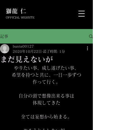
​獅龍 仁
OFFICIAL WEBSITE
記事
bunta00127
2020年10月22日
読了時間: 1分
まだ見えないが
やりたい事、成し遂げたい事、
希望を持つと共に、一日一歩ずつ
作って行く。
自分の頭で想像出来る事は
体現してきた
全ては妄想から始まる。