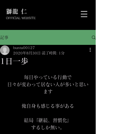
​獅龍 仁
OFFICIAL WEBSITE
記事
bunta00127
2020年8月30日
読了時間: 1分
1日一歩
毎日やっている行動で
日々が変わって居ない人が多いと思い
ます
俺自身も感じる事がある
結局『継続、習慣化』
するしか無い。